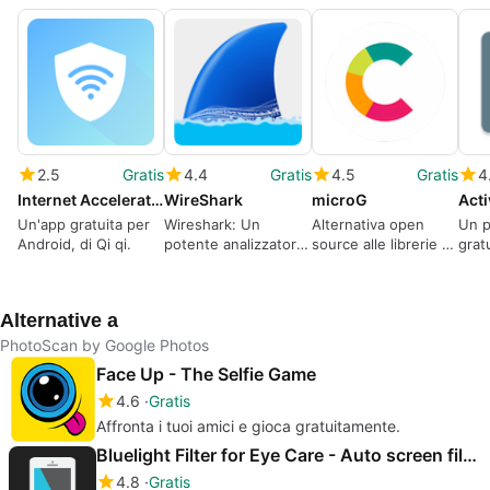
2.5
Gratis
4.4
Gratis
4.5
Gratis
4
Internet Accelerator
WireShark
microG
Acti
Un'app gratuita per
Wireshark: Un
Alternativa open
Un 
Android, di Qi qi.
potente analizzatore
source alle librerie di
grat
di rete
Google per Android
di A
Alternative a
PhotoScan by Google Photos
Face Up - The Selfie Game
4.6
Gratis
Affronta i tuoi amici e gioca gratuitamente.
Bluelight Filter for Eye Care - Auto screen filter
4.8
Gratis