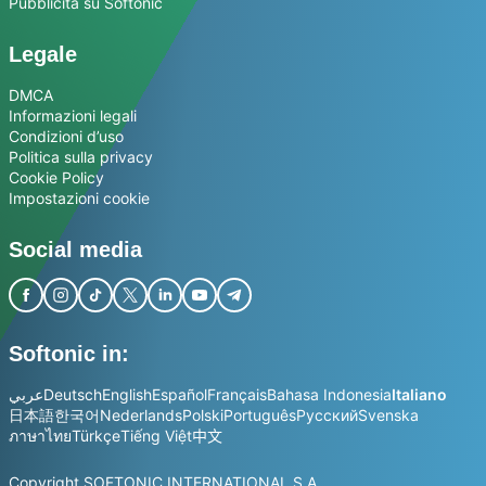
Pubblicità su Softonic
Legale
DMCA
Informazioni legali
Condizioni d’uso
Politica sulla privacy
Cookie Policy
Impostazioni cookie
Social media
Softonic in:
عربي
Deutsch
English
Español
Français
Bahasa Indonesia
Italiano
日本語
한국어
Nederlands
Polski
Português
Русский
Svenska
ภาษาไทย
Türkçe
Tiếng Việt
中文
Copyright SOFTONIC INTERNATIONAL S.A.