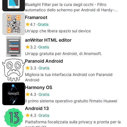
Bluelight Filter per la cura degli occhi - Filtro
automatico dello schermo per Android di Hardy-
infinity
Framaroot
4.1
Gratis
Un'app che libera spazio sul device
anWriter HTML editor
3.2
Gratis
Un'app gratuita per Android, di Ansmsoft.
Paranoid Android
3.3
Gratis
Migliora la tua interfaccia Android con Paranoid
Android
Harmony OS
4.3
Gratis
Il primo sistema operativo gratuito firmato Huawei
Android 13
4.3
Gratis
Piattaforma focalizzata sulla privacy e pronta per la